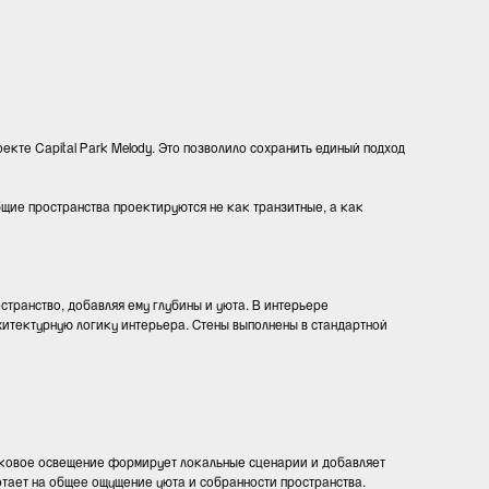
екте Capital Park Melody. Это позволило сохранить единый подход
щие пространства проектируются не как транзитные, а как
странство, добавляя ему глубины и уюта. В интерьере
хитектурную логику интерьера. Стены выполнены в стандартной
рековое освещение формирует локальные сценарии и добавляет
тает на общее ощущение уюта и собранности пространства.