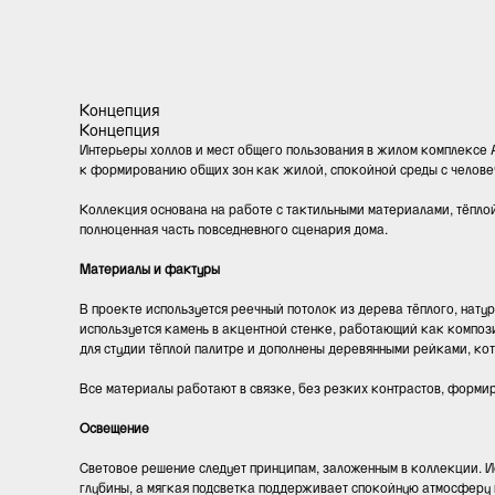
Концепция
Концепция
Интерьеры холлов и мест общего пользования в жилом комплексе Ar
к формированию общих зон как жилой, спокойной среды с челове
Коллекция основана на работе с тактильными материалами, тёпло
полноценная часть повседневного сценария дома.
Материалы и фактуры
В проекте используется реечный потолок из дерева тёплого, нату
используется камень в акцентной стенке, работающий как композ
для студии тёплой палитре и дополнены деревянными рейками, ко
Все материалы работают в связке, без резких контрастов, форми
Освещение
Световое решение следует принципам, заложенным в коллекции. И
глубины, а мягкая подсветка поддерживает спокойную атмосферу 