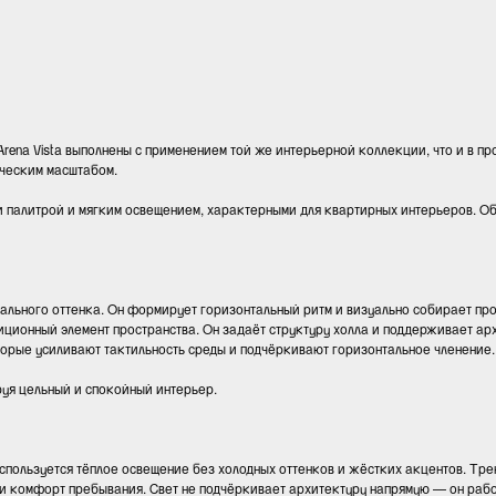
ena Vista выполнены с применением той же интерьерной коллекции, что и в про
ческим масштабом.
й палитрой и мягким освещением, характерными для квартирных интерьеров. Об
рального оттенка. Он формирует горизонтальный ритм и визуально собирает про
иционный элемент пространства. Он задаёт структуру холла и поддерживает ар
торые усиливают тактильность среды и подчёркивают горизонтальное членение.
руя цельный и спокойный интерьер.
спользуется тёплое освещение без холодных оттенков и жёстких акцентов. Т
и комфорт пребывания. Свет не подчёркивает архитектуру напрямую — он рабо