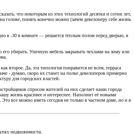
азать. что некоторым из этих технологий десятки и сотни лет,
на голове, понять конечно можно (зачем девелоперу себе жизнь
но в -30 в комнате — решается теплым полом перед дверью, в
о его убирать. Уличную мебель закрывать чехлами на зиму или
ома.
ак второе. Да, эта типология понравится не всем, терраса
наче - думаю, скоро их станет на полке девелоперов примерно
туру для городских властей.
 застройщиков спросом жителей на них сделает наши города
 вашу жизнь красивее и интереснее. Наполнит её новыми
Это все можно иметь сегодня не только в частном доме, но и в
окупку недвижимости.