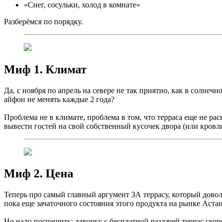
«Снег, сосульки, холод в комнате»
Разберёмся по порядку.
Миф 1. Климат
Да, с ноября по апрель на севере не так приятно, как в солне
айфон не менять каждые 2 года?
Проблема не в климате, проблема в том, что терраса еще не ра
вывести гостей на свой собственный кусочек двора (или кровл
Миф 2. Цена
Теперь про самый главный аргумент ЗА террасу, который доволь
пока еще зачаточного состояния этого продукта на рынке Аста
Но надо поспешить: лавочку с бесплатной раздачей террас скор