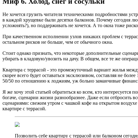
Миф 6. Холод, снег и сосульки
Не хочется грузить читателя техническими подробностями устр
в каждой хрущевке были десятки балконов. Почему сегодня люб
усложнять?), но поддерживать не хочется. А то окна тоже риско
При качественном исполнении узлов никаких проблем с террасо
остальном рисков не больше, чем от обычного окна.
Стоит однако признать, что некоторые дополнительные сценари
убирать в кладовую/увозить на дачу. В общем, все те же опера
Квартира с террасой - это промежуточный вариант жилья между 
скорее всего будет оставаться эксклюзивом, составляя не более
50/50 по отношению к лоджиям, уж больно заманчивые финанс
Я же хочу этой статьей обратиться ко всем, кто интересуется 
богаче, сценарии жизни разнообразнее. Даже если отбросить в
сценариями: свежим утром с чашкой кофе на открытом воздухе 
квартире с террасой.
Позволить себе квартиру с террасой или балконом сегодн