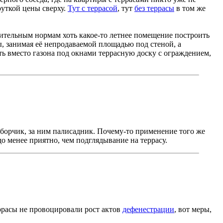
руткой цены сверху.
Тут с террасой
, тут
без террасы
в том же
роительным нормам хоть какое-то летнее помещение построить
, занимая её непродаваемой площадью под стеной, а
ь вместо газона под окнами террасную доску с ограждением,
аборчик, за ним палисадник. Почему-то применение того же
до менее приятно, чем подглядывание на террасу.
еррасы не провоцировали рост актов
дефенестрации
, вот меры,