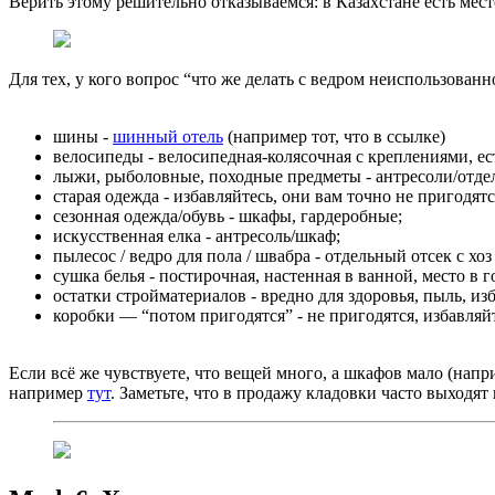
Верить этому решительно отказываемся: в Казахстане есть мест
Для тех, у кого вопрос “что же делать с ведром неиспользованн
шины -
шинный отель
(например тот, что в ссылке)
велосипеды - велосипедная-колясочная с креплениями, ес
лыжи, рыболовные, походные предметы - антресоли/отде
старая одежда - избавляйтесь, они вам точно не пригодя
сезонная одежда/обувь - шкафы, гардеробные;
искусственная елка - антресоль/шкаф;
пылесос / ведро для пола / швабра - отдельный отсек с х
сушка белья - постирочная, настенная в ванной, место в 
остатки стройматериалов - вредно для здоровья, пыль, из
коробки — “потом пригодятся” - не пригодятся, избавля
Если всё же чувствуете, что вещей много, а шкафов мало (нап
например
тут
. Заметьте, что в продажу кладовки часто выходят 