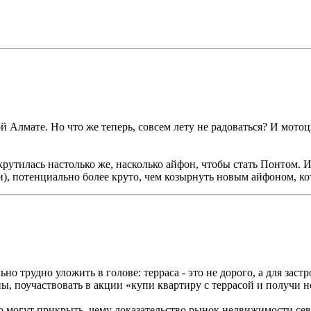
чной Алмате. Но что же теперь, совсем лету не радоваться? И мот
скрутилась настолько же, насколько айфон, чтобы стать Понтом. 
и), потенциально более круто, чем козырнуть новым айфоном, к
но трудно уложить в голове: терраса - это не дорого, а для за
ны, поучаствовать в акции «купи квартиру с террасой и получи
о могут прикрыть, чему доказательство рынок недвижимости севе