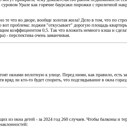
а суровом Урале как горячие баурсаки пирожки с приличной нак
но те что во дворе, вообще золотая жила! Дело в том, что по ст
о вот проблема: лоджия "откусывает" дорогую площадь квартиры
щим коэффициентом 0,5. Так что вложить немного кэша и сделат
ра) - перспектива очень заманчивая.
оят окнами вплотную к улице. Перед ними, как правило, есть з
я вряд ли кто-то будет спорить, что подглядывание в окна гораз
щих из окна детей - за 2024 год 260 случаев. Чтобы балконы и т
 наклонностей: