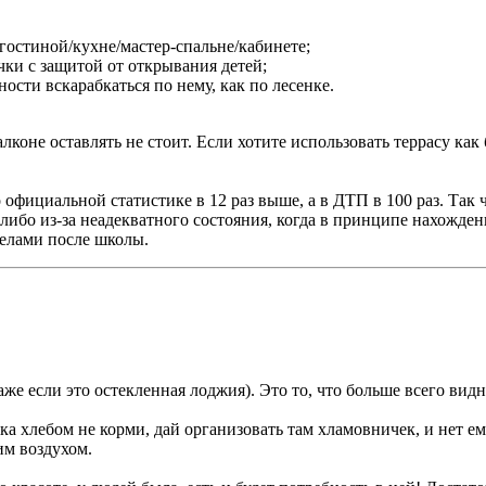
 гостиной/кухне/мастер-спальне/кабинете;
чки с защитой от открывания детей;
ости вскарабкаться по нему, как по лесенке.
алконе оставлять не стоит. Если хотите использовать террасу к
фициальной статистике в 12 раз выше, а в ДТП в 100 раз. Так чт
 либо из-за неадекватного состояния, когда в принципе нахожден
делами после школы.
же если это остекленная лоджия). Это то, что больше всего вид
ека хлебом не корми, дай организовать там хламовничек, и нет 
им воздухом.