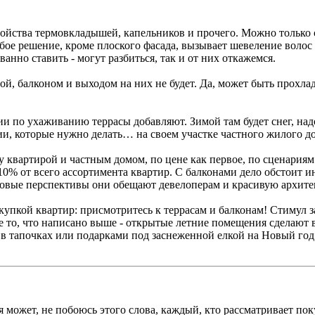
ойства термовкладышей, капельников и прочего. Можно только ск
ое решение, кроме плоского фасада, вызывает шевеление волос 
ванно ставить - могут разбиться, так и от них откажемся.
й, балконом и выходом на них не будет. Да, может быть прохлад
и по ухаживанию террасы добавляют. Зимой там будет снег, над
ции, которые нужно делать… на своем участке частного жилого д
квартирой и частным домом, по цене как первое, по сценариям к
 10% от всего ассортимента квартир. С балконами дело обстоит и
овые перспективы они обещают девелоперам и красивую архитек
покупкой квартир: присмотритесь к террасам и балконам! Стимул
се то, что написано выше - открытые летние помещения сделают
в тапочках или подарками под заснеженной елкой на Новый год. 
я может, не побоюсь этого слова, каждый, кто рассматривает п