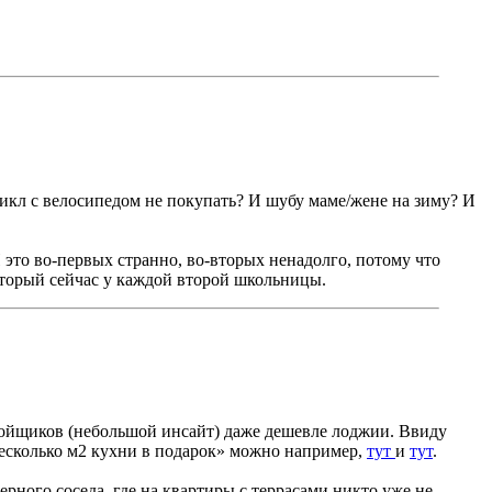
оцикл с велосипедом не покупать? И шубу маме/жене на зиму? И
И это во-первых странно, во-вторых ненадолго, потому что
оторый сейчас у каждой второй школьницы.
стройщиков (небольшой инсайт) даже дешевле лоджии. Ввиду
 несколько м2 кухни в подарок» можно например,
тут
и
тут
.
рного соседа, где на квартиры с террасами никто уже не