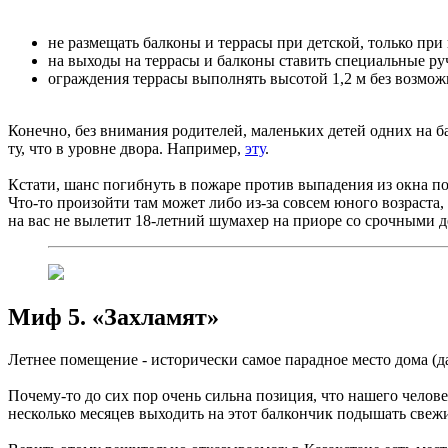
не размещать балконы и террасы при детской, только при
на выходы на террасы и балконы ставить специальные ру
ограждения террасы выполнять высотой 1,2 м без возможн
Конечно, без внимания родителей, маленьких детей одних на б
ту, что в уровне двора. Например,
эту
.
Кстати, шанс погибнуть в пожаре против выпадения из окна по о
Что-то произойти там может либо из-за совсем юного возраста,
на вас не вылетит 18-летний шумахер на приоре со срочными 
Миф 5. «Захламят»
Летнее помещение - исторически самое парадное место дома (да
Почему-то до сих пор очень сильна позиция, что нашего челов
несколько месяцев выходить на этот балкончик подышать свеж