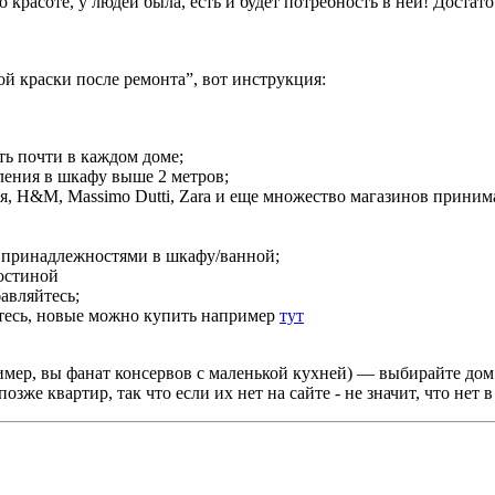
о красоте, у людей была, есть и будет потребность в ней! Доста
ой краски после ремонта”, вот инструкция:
ть почти в каждом доме;
ления в шкафу выше 2 метров;
тся, H&M, Massimo Dutti, Zara и еще множество магазинов приним
оз принадлежностями в шкафу/ванной;
гостиной
бавляйтесь;
йтесь, новые можно купить например
тут
ример, вы фанат консервов с маленькой кухней) — выбирайте дом
позже квартир, так что если их нет на сайте - не значит, что нет 